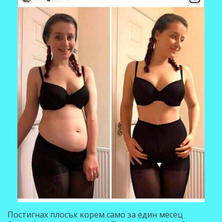
Постигнах плосък корем само за един месец