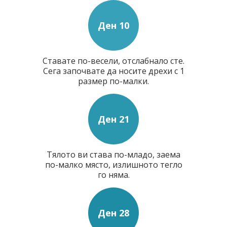
Ден 10
Ставате по-весели, отслабнало сте.
Сега започвате да носите дрехи с 1
размер по-малки.
Ден 21
Тялото ви става по-младо, заема
по-малко място, излишното тегло
го няма.
Ден 28