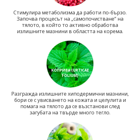
Стимулира метаболизма да работи по-бързо.
Започва процесът на „самопочистване“ на
тялото, в който то активно обработва
излишните мазнини в областта на корема.
КОПРИВА (URTICAE
FOLIUM)
Разгражда излишните хиподермични мазнини,
бори се с увисването на кожата и целулита и
помага на тялото да се възстанови след
загубата на твърде много тегло.