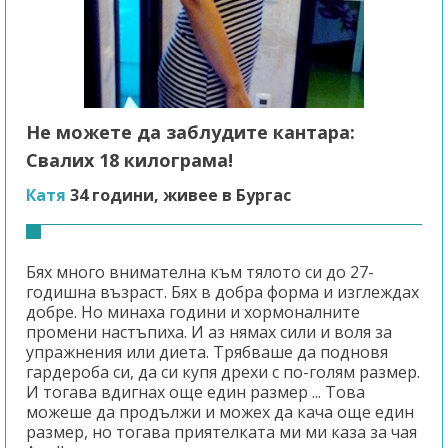
Не можете да заблудите кантара:
Свалих 18 килограма!
Катя
34 години, живее в Бургас
Бях много внимателна към тялото си до 27-
годишна възраст. Бях в добра форма и изглеждах
добре. Но минаха години и хормоналните
промени настъпиха. И аз нямах сили и воля за
упражнения или диета. Трябваше да подновя
гардероба си, да си купя дрехи с по-голям размер.
И тогава вдигнах още един размер ... Това
можеше да продължи и можех да кача още един
размер, но тогава приятелката ми ми каза за чая