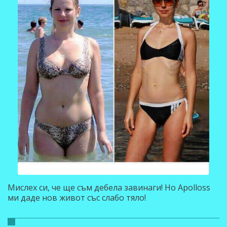
Мислех си, че ще съм дебела завинаги! Но Apolloss
ми даде нов живот със слабо тяло!