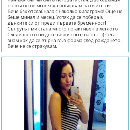
по-късно не можех да повярвам на очите си!
Вече бях отслабнала с няколко килограма! Още не
беше минал и месец. Успях да се побера в
дънките си от преди първата бременност!
Съпругът ми стана много по-активен в леглото.
Следващото ни дете вероятно е на път :)) Сега
знам как да се върна във форма след раждането.
Вече не се страхувам.