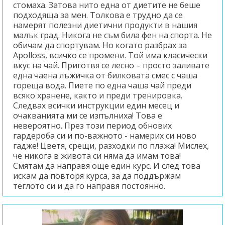
стомаха. Затова нито една от диетите не беше
подходяща за мен. Толкова е трудно да се
намерят полезни диетични продукти в нашия
малък град. Никога не съм била фен на спорта. Не
обичам да спортувам. Но когато разбрах за
Apolloss, всичко се промени. Той има класически
вкус на чай. Приготвя се лесно – просто заливате
една чаена лъжичка от билковата смес с чаша
гореща вода. Пиете по една чаша чай преди
всяко хранене, както и преди тренировка.
Следвах всички инструкции един месец и
очакванията ми се изпълниха! Това е
невероятно. През този период обнових
гардероба си и по-важното - намерих си ново
гадже! Цветя, срещи, разходки по плажа! Мислех,
че никога в живота си няма да имам това!
Смятам да направя още един курс. И след това
искам да повторя курса, за да поддържам
теглото си и да го направя постоянно.