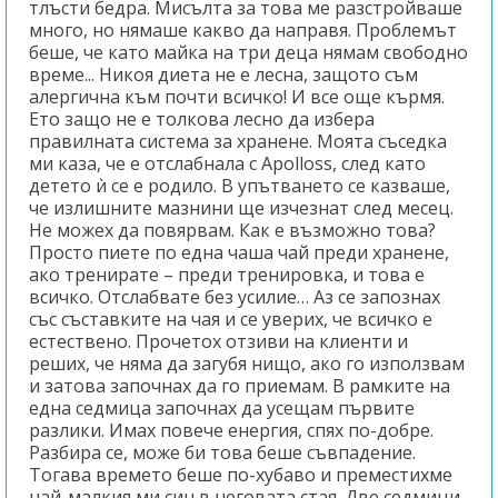
тлъсти бедра. Мисълта за това ме разстройваше
много, но нямаше какво да направя. Проблемът
беше, че като майка на три деца нямам свободно
време... Никоя диета не е лесна, защото съм
алергична към почти всичко! И все още кърмя.
Ето защо не е толкова лесно да избера
правилната система за хранене. Моята съседка
ми каза, че е отслабнала с Apolloss, след като
детето ѝ се е родило. В упътването се казваше,
че излишните мазнини ще изчезнат след месец.
Не можех да повярвам. Как е възможно това?
Просто пиете по една чаша чай преди хранене,
ако тренирате – преди тренировка, и това е
всичко. Отслабвате без усилие… Аз се запознах
със съставките на чая и се уверих, че всичко е
естествено. Прочетох отзиви на клиенти и
реших, че няма да загубя нищо, ако го използвам
и затова започнах да го приемам. В рамките на
една седмица започнах да усещам първите
разлики. Имах повече енергия, спях по-добре.
Разбира се, може би това беше съвпадение.
Тогава времето беше по-хубаво и преместихме
най-малкия ми син в неговата стая. Две седмици