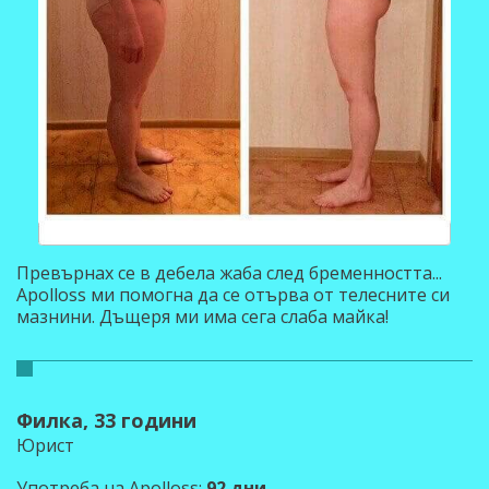
Превърнах се в дебела жаба след бременността...
Apolloss ми помогна да се отърва от телесните си
мазнини. Дъщеря ми има сега слаба майка!
Филка, 33 години
Юрист
Употреба на Apolloss:
92 дни