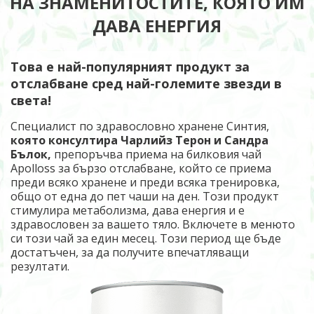
НА ЗНАМЕНИТОСТИТЕ, КОЯТО ИМ
ДАВА ЕНЕРГИЯ
Това е най-популярният продукт за
отслабване сред най-големите звезди в
света!
Специалист по здравословно хранене Синтия,
която консултира Чарлийз Терон и Сандра
Бълок,
препоръчва приема на билковия чай
Apolloss за бързо отслабване, който се приема
преди всяко хранене и преди всяка тренировка,
общо от една до пет чаши на ден.
Този продукт
стимулира метаболизма, дава енергия и е
здравословен за вашето тяло. Включете в менюто
си този чай за един месец. Този период ще бъде
достатъчен, за да получите впечатляващи
резултати.