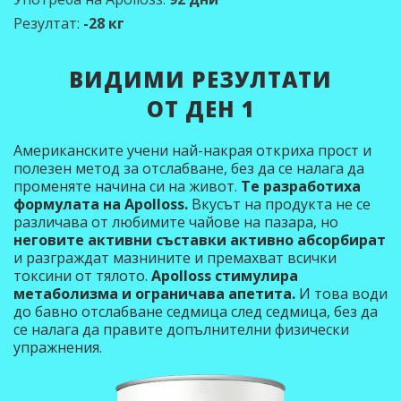
Резултат:
-28 кг
ВИДИМИ РЕЗУЛТАТИ
ОТ ДЕН 1
Американските учени най-накрая откриха прост и
полезен метод за отслабване, без да се налага да
променяте начина си на живот.
Те разработиха
формулата на Apolloss.
Вкусът на продукта не се
различава от любимите чайове на пазара, но
неговите активни съставки активно абсорбират
и разграждат мазнините и премахват всички
токсини от тялото.
Apolloss стимулира
метаболизма и ограничава апетита.
И това води
до бавно отслабване седмица след седмица, без да
се налага да правите допълнителни физически
упражнения.