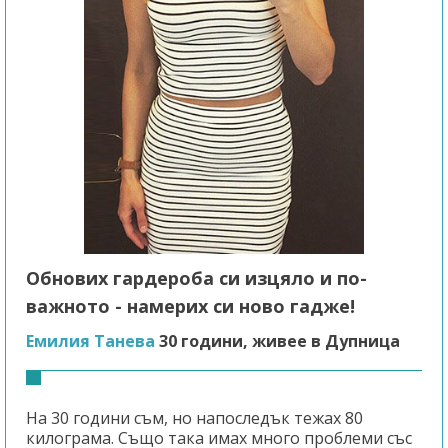
Обнових гардероба си изцяло и по-
важното - намерих си ново гадже!
Емилия Танева
30 години, живее в Дупница
На 30 години съм, но напоследък тежах 80
килограма. Също така имах много проблеми със