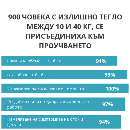
900 ЧОВЕКА С ИЗЛИШНО ТЕГЛО
МЕЖДУ 10 И 40 КГ, СЕ
ПРИСЪЕДИНИХА КЪМ
ПРОУЧВАНЕТО
91%
намалява обема с 11-16 см
99%
отслабване с 8-16 кг
100%
Излекуване на киселините и тежестта
По-добър сън и по-добра способност за
97%
работа
Намаляване на симптомите на оток и
94%
целулит