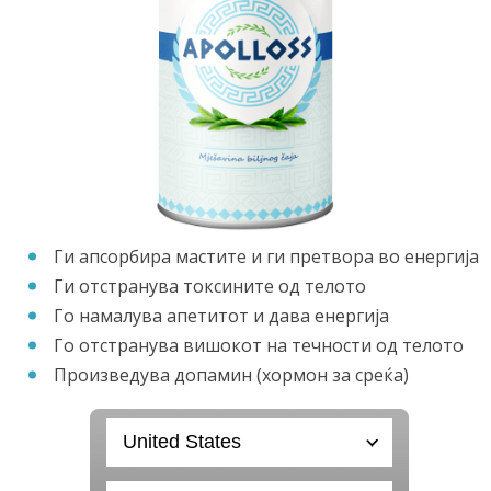
Ги апсорбира мастите и ги претвора во енергија
Ги отстранува токсините од телото
Го намалува апетитот и дава енергија
Го отстранува вишокот на течности од телото
Произведува допамин (хормон за среќа)