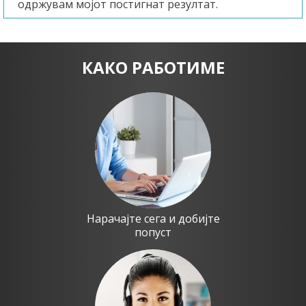
одржувам мојот постигнат резултат.
КАКО РАБОТИМЕ
Нарачајте сега и добијте
попуст