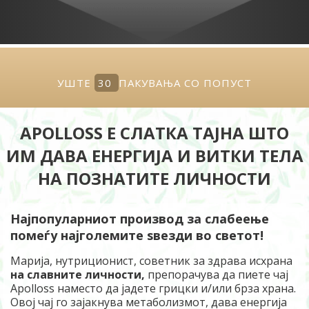
УШТЕ
30
ПАКУВАЊА СО ПОПУСТ
APOLLOSS Е СЛАТКА ТАЈНА ШТО
ИМ ДАВА ЕНЕРГИЈА И ВИТКИ ТЕЛА
НА ПОЗНАТИТЕ ЛИЧНОСТИ
Најпопуларниот производ за слабеење
помеѓу најголемите ѕвезди во светот!
Марија, нутриционист, советник за здрава исхрана
на славните личности,
препорачува да пиете чај
Apolloss наместо да јадете грицки и/или брза храна.
Овој чај го зајакнува метаболизмот, дава енергија