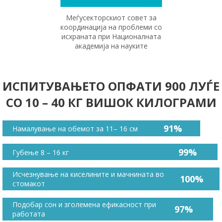
Меѓусекторскиот совет за
координација на проблеми со
исхраната при Националната
академија на науките
ИСПИТУВАЊЕТО ОПФАТИ 900 ЛУЃЕ
СО 10 – 40 КГ ВИШОК КИЛОГРАМИ
91%
Намалување на обемот за 11– 16 см
99%
Губење 8 – 16 кг
Исчезнување на киселините и мачнината во
100%
стомакот
Подобар сон и зголемена ефикасност при
97%
работата