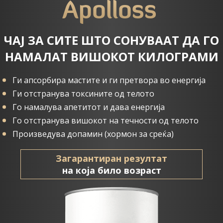
Apolloss
ЧАЈ ЗА СИТЕ ШТО СОНУВААТ ДА ГО
НАМАЛАТ ВИШОКОТ КИЛОГРАМИ
Ги апсорбира мастите и ги претвора во енергија
Ги отстранува токсините од телото
Го намалува апетитот и дава енергија
Го отстранува вишокот на течности од телото
Произведува допамин (хормон за среќа)
Загарантиран резултат
на која било возраст