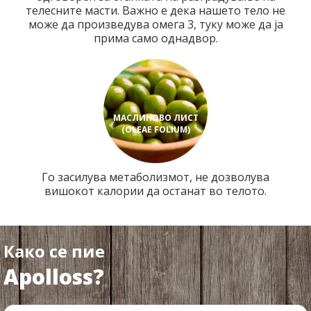
телесните масти. Важно е дека нашето тело не
може да произведува омега 3, туку може да ја
прима само однадвор.
МАСЛИНОВО ЛИСТ
(OLEAE FOLIUM)
Го засилува метаболизмот, не дозволува
вишокот калории да останат во телото.
Како се пие
Apolloss?