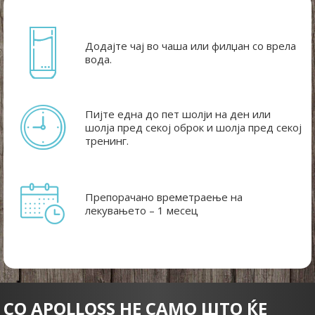
Додајте чај во чаша или филџан со врела
вода.
Пијте една до пет шолји на ден или
шолја пред секој оброк и шолја пред секој
тренинг.
Препорачано времетраење на
лекувањето – 1 месец
СО APOLLOSS НЕ САМО ШТО ЌЕ