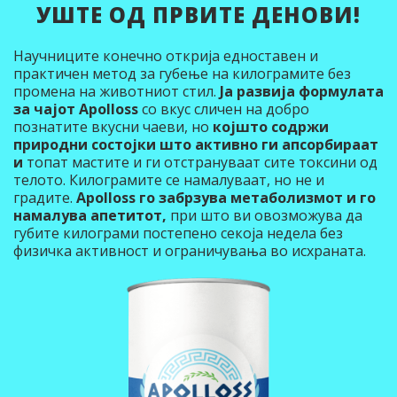
УШТЕ ОД ПРВИТЕ ДЕНОВИ!
Научниците конечно открија едноставен и
практичен метод за губење на килограмите без
промена на животниот стил.
Ја развија формулата
за чајот Apolloss
со вкус сличен на добро
познатите вкусни чаеви, но
којшто содржи
природни состојки што активно ги апсорбираат
и
топат мастите и ги отстрануваат сите токсини од
телото. Килограмите се намалуваат, но не и
градите.
Apolloss го забрзува метаболизмот и го
намалува апетитот,
при што ви овозможува да
губите килограми постепено секоја недела без
физичка активност и ограничувања во исхраната.