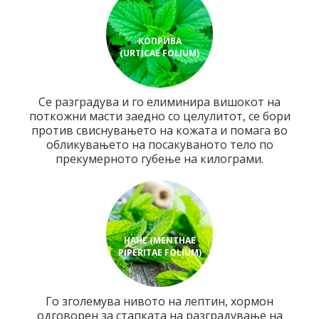
КОПРИВА
(URTICAE FOLIUM)
Се разградува и го елиминира вишокот на
поткожни масти заедно со целулитот, се бори
против свиснувањето на кожата и помага во
обликувањето на посакуваното тело по
прекумерното губење на килограми.
НАНЕ (MENTHAE
PIPERITAE FOLIUM)
Го зголемува нивото на лептин, хормон
одговорен за стапката на разградување на