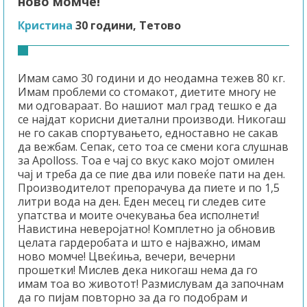
ново момче!
Кристина
30 години, Тетово
Имам само 30 години и до неодамна тежев 80 кг.
Имам проблеми со стомакот, диетите многу не
ми одговараат. Во нашиот мал град тешко е да
се најдат корисни диетални производи. Никогаш
не го сакав спортувањето, едноставно не сакав
да вежбам. Сепак, сето тоа се смени кога слушнав
за Apolloss. Тоа е чај со вкус како мојот омилен
чај и треба да се пие два или повеќе пати на ден.
Производителот препорачува да пиете и по 1,5
литри вода на ден. Еден месец ги следев сите
упатства и моите очекувања беа исполнети!
Навистина неверојатно! Комплетно ја обновив
целата гардеробата и што е најважно, имам
ново момче! Цвеќиња, вечери, вечерни
прошетки! Мислев дека никогаш нема да го
имам тоа во животот! Размислувам да започнам
да го пијам повторно за да го подобрам и