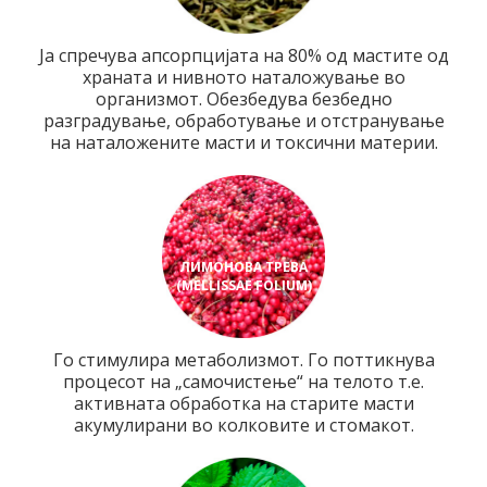
Ја спречува апсорпцијата на 80% од мастите од
храната и нивното наталожување во
организмот. Обезбедува безбедно
разградување, обработување и отстранување
на наталожените масти и токсични материи.
ЛИМОНОВА ТРЕВА
(MELLISSAE FOLIUM)
Го стимулира метаболизмот. Го поттикнува
процесот на „самочистење“ на телото т.е.
активната обработка на старите масти
акумулирани во колковите и стомакот.